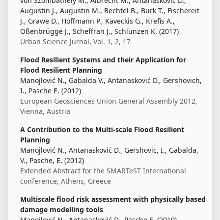
von Szombathely M., Albrecht M., Antanasković D.,
Augustin J., Augustin M., Bechtel B., Bürk T., Fischereit
J., Grawe D., Hoffmann P., Kaveckis G., Krefis A.,
Oßenbrügge J., Scheffran J., Schlünzen K. (2017)
Urban Science Jurnal, Vol. 1, 2, 17
Flood Resilient Systems and their Application for
Flood Resilient Planning
Manojlović N., Gabalda V., Antanasković D., Gershovich,
I., Pasche E. (2012)
European Geosciences Union General Assembly 2012,
Vienna, Austria
A Contribution to the Multi-scale Flood Resilient
Planning
Manojlović N., Antanasković D., Gershovic, I., Gabalda,
V., Pasche, E. (2012)
Extended Abstract for the SMARTeST International
conference, Athens, Greece
Multiscale flood risk assessment with physically based
damage modelling tools
Manojlović N., Antanasković D., Pasche E. (2010)