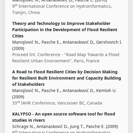
th
9
International Conference on Hydroinformatics,
Tianjin, China
Theory and Technology to Improve Stakeholder
Participation in the Development of Flood Resilient
Cities
Manojlović N., Pasche E., Antanasković D., Gershovich I.
(2009)
Proceed Int. Conference - "Road Map Towards a Flood
Resilient Urban Environment", Paris, France
A Road to Flood Resilient Cities by Decision Making
for Resilient Built Environment and Capacity Building
of Stakeholders
Manojlović N., Pasche E., Antanasković D., Kemloh U.
(2009)
rd
33
IAHR Conference, Vancouver BC, Canada
KALYPSO - An open source software tool for flood
studies in rivers
Schrage N., Antanasković D., Jung T., Pasche E. (2009)
th
8
International Conference on Hydroinformatics,